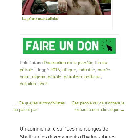
La pétro-masculinité
Publié dans
Destruction de la planète
,
Fin du
pétrole
|
Taggé
2015
,
afrique
,
industrie
,
marée
noire
,
nigéria
,
pétrole
,
pétroliers
,
politique
,
pollution
,
shell
Post navigation
←
Ce que les automobilistes
Ces people qui cautionnent le
ne paient pas
réchauffement climatique
→
Un commentaire sur “
Les mensonges de
Shell sur les déversements d’hydrocarbures