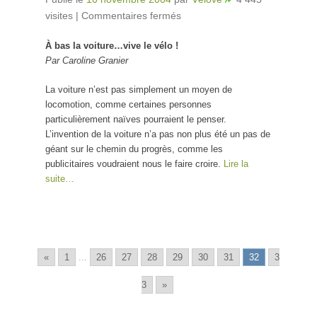
visites
|
Commentaires fermés
sur À bas la voiture…
vive le vélo !
À bas la voiture…vive le vélo !
Par Caroline Granier
La voiture n’est pas simplement un moyen de
locomotion, comme certaines personnes
particulièrement naïves pourraient le penser.
L’invention de la voiture n’a pas non plus été un pas de
géant sur le chemin du progrès, comme les
publicitaires voudraient nous le faire croire.
Lire la
suite…
«
1
...
26
27
28
29
30
31
32
3
3
»