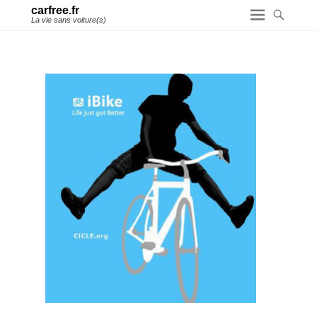
carfree.fr
La vie sans voiture(s)