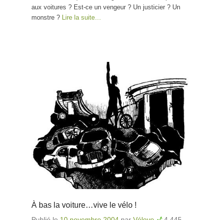
aux voitures ? Est-ce un vengeur ? Un justicier ? Un
monstre ?
Lire la suite…
À bas la voiture…vive le vélo !
Publié le
10 novembre 2004
par
Vélove
4 445