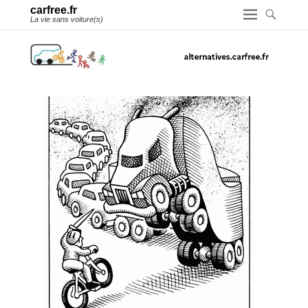
carfree.fr
La vie sans voiture(s)