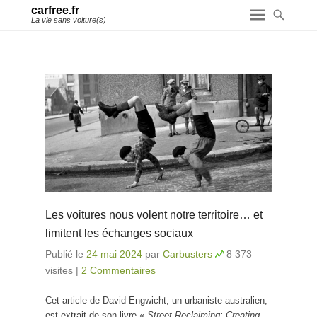
carfree.fr
La vie sans voiture(s)
Les voitures nous volent notre territoire… et
limitent les échanges sociaux
Publié le
24 mai 2024
par
Carbusters
8 373
visites
|
2 Commentaires
Cet article de David Engwicht, un urbaniste australien,
est extrait de son livre «
Street Reclaiming: Creating