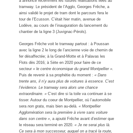
a annoncé récemment les futures réalisations liées au
tramway. Le président de l’Agglo, Georges Frêche, a
ainsi validé le projet de tram dont le parcours fera le
tour de l’Ecusson. C’était hier matin, avenue de
Lodève, au cours de l’inauguration du lancement du
chantier de la ligne 3 (Juvignac-Pérols).
Georges Frêche voit le tramway partout : à Poussan
avec la ligne 2 le long de l’ancienne voie de chemin de
fer désaffectée; à la Grand-Motte et à Palavas les
Flots dès 2016; à Sète en 2020 pour faire de ce
secteur
« le centre économique du grand Montpellier ».
Puis de revenir à sa prophétie du moment :
« Dans
trente ans, il n’y aura plus de voitures à essence. C’est
l’évidence. Le tramway sera alors une chance
extraordinaire. »
C’est dire si la toile va continuer à se
tisser. Autour du coeur de Montpellier, où l’automobile
sera
non grata
, mais bien au-delà.
« Montpellier
Agglomération sera la première à vivre sans voiture
dans son centre »
, a ajouté Frêche avant d’estimer que
le réseau sera terminé en 2020.
« Je ne serai plus là.
Ce sera à mon successeur, auquel on a tracé la route,