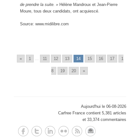
de prendre la suite. »
Hélène Mandroux et Jean-Pierre
Moure, tous deux candidats, ont acquiescé.
Source: www.midilibre.com
«
1
...
11
12
13
14
15
16
17
1
8
19
20
»
Aujourd'hui le 06-08-2026
Carfree France contient 5,381 articles
et 33,374 commentaires