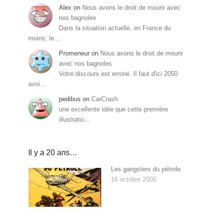
Alex
on
Nous avons le droit de mourir avec
nos bagnoles
Dans la situation actuelle, en France du
moins, le…
Promeneur
on
Nous avons le droit de mourir
avec nos bagnoles
Votre discours est erroné. Il faut d'ici 2050
avoi…
pedibus
on
CarCrash
une excellente idée que cette première
illustratio…
Il y a 20 ans…
Les gangsters du pétrole
16 octobre 2005