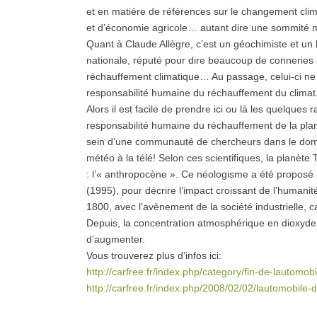
et en matière de références sur le changement climat
et d’économie agricole… autant dire une sommité m
Quant à Claude Allègre, c’est un géochimiste et un 
nationale, réputé pour dire beaucoup de conneries s
réchauffement climatique… Au passage, celui-ci ne 
responsabilité humaine du réchauffement du climat
Alors il est facile de prendre ici ou là les quelques r
responsabilité humaine du réchauffement de la plan
sein d’une communauté de chercheurs dans le domai
météo à la télé! Selon ces scientifiques, la planèt
: l’« anthropocène ». Ce néologisme a été proposé 
(1995), pour décrire l’impact croissant de l’humanit
1800, avec l’avènement de la société industrielle, c
Depuis, la concentration atmosphérique en dioxyde
d’augmenter.
Vous trouverez plus d’infos ici:
http://carfree.fr/index.php/category/fin-de-lautomob
http://carfree.fr/index.php/2008/02/02/lautomobile-de