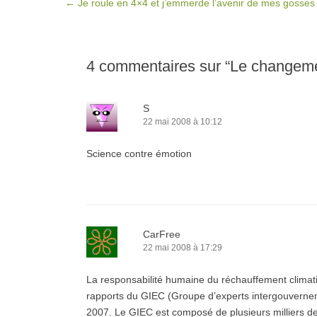
Post navigation
←
Je roule en 4×4 et j’emmerde l’avenir de mes gosses
4 commentaires sur “
Le changeme
S
22 mai 2008 à 10:12
Science contre émotion
CarFree
22 mai 2008 à 17:29
La responsabilité humaine du réchauffement climati
rapports du GIEC (Groupe d’experts intergouverneme
2007. Le GIEC est composé de plusieurs milliers de 