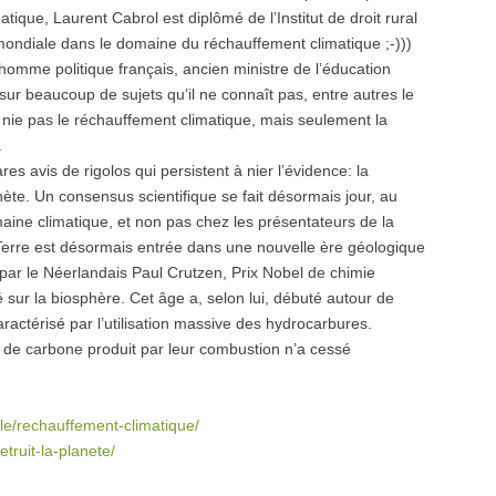
ique, Laurent Cabrol est diplômé de l’Institut de droit rural
ondiale dans le domaine du réchauffement climatique ;-)))
homme politique français, ancien ministre de l’éducation
ur beaucoup de sujets qu’il ne connaît pas, entre autres le
nie pas le réchauffement climatique, mais seulement la
.
ares avis de rigolos qui persistent à nier l’évidence: la
ète. Un consensus scientifique se fait désormais jour, au
ne climatique, et non pas chez les présentateurs de la
e Terre est désormais entrée dans une nouvelle ère géologique
par le Néerlandais Paul Crutzen, Prix Nobel de chimie
é sur la biosphère. Cet âge a, selon lui, débuté autour de
aractérisé par l’utilisation massive des hydrocarbures.
 de carbone produit par leur combustion n’a cessé
ile/rechauffement-climatique/
truit-la-planete/