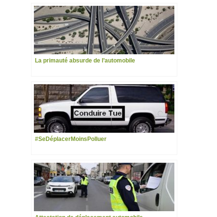
La primauté absurde de l’automobile
#SeDéplacerMoinsPolluer