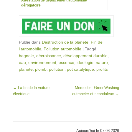
Attestation de déplacement automobile
dérogatoire
Publié dans
Destruction de la planète
,
Fin de
l'automobile
,
Pollution automobile
|
Taggé
bagnole
,
décroissance
,
développement durable
,
eau
,
environnement
,
essence
,
idéologie
,
nature
,
planète
,
plomb
,
pollution
,
pot catalytique
,
profits
Post navigation
←
La fin de la voiture
Mercedes: GreenWashing
électrique
outrancier et scandaleux
→
Aujourd'hui le 07-08-2026