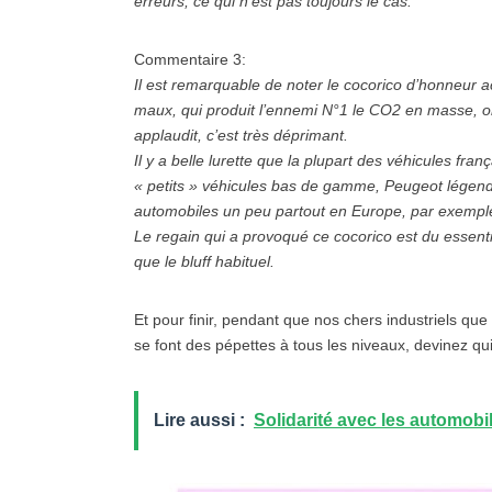
erreurs, ce qui n’est pas toujours le cas.
Commentaire 3:
Il est remarquable de noter le cocorico d’honneur a
maux, qui produit l’ennemi N°1 le CO2 en masse, on
applaudit, c’est très déprimant.
Il y a belle lurette que la plupart des véhicules fr
« petits » véhicules bas de gamme, Peugeot légendai
automobiles un peu partout en Europe, par exemp
Le regain qui a provoqué ce cocorico est du essenti
que le bluff habituel.
Et pour finir, pendant que nos chers industriels que
se font des pépettes à tous les niveaux, devinez q
Lire aussi :
Solidarité avec les automobil