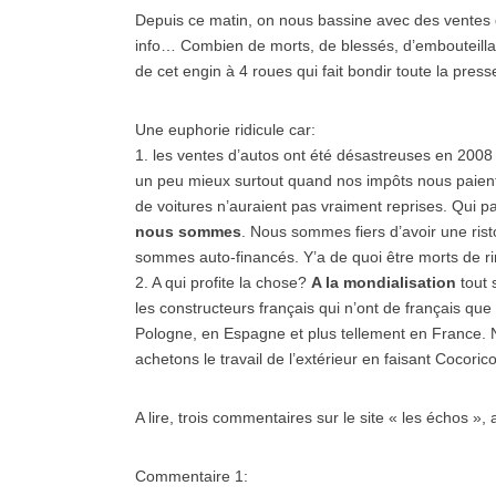
Depuis ce matin, on nous bassine avec des ventes 
info… Combien de morts, de blessés, d’embouteillag
de cet engin à 4 roues qui fait bondir toute la pres
Une euphorie ridicule car:
1. les ventes d’autos ont été désastreuses en 2008 
un peu mieux surtout quand nos impôts nous paient 
de voitures n’auraient pas vraiment reprises. Qui 
nous sommes
. Nous sommes fiers d’avoir une ris
sommes auto-financés. Y’a de quoi être morts de ri
2. A qui profite la chose?
A la mondialisation
tout 
les constructeurs français qui n’ont de français que
Pologne, en Espagne et plus tellement en France. 
achetons le travail de l’extérieur en faisant Cocoric
A lire, trois commentaires sur le site « les échos », 
Commentaire 1: