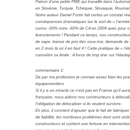
Patron d’une petite PME qui travaille dans l’automob
en Slovénie, Turquie, Tchéquie, Slovaquie, Roumani
Notre auteur Daniel Fortin fait certes un constat r
conséquences dramatiques sur le sort de « l’armée 
connu -50% voire -60% de CA en 2009 avec pour con
licenciements ! Pendant ce temps, nos constructeurs
de sape: baisse de prix des sous-trai, demande de d
en 2 mois là où il en faut 4 ! Cette pratique de « l
connaître sa limite : A force de trop tirer sur l’élasti
commentaire 2:
De par ma profession je connais assez bien les prat
équipementiers.
Si il y a un miracle ce n’est pas en France qu’il aura 
française, nous aidons nos constructeurs à délocalis
l’obligation de délocaliser si ils veulent survivre.
En plus, il convient d’ajouter que le fait de fabriqu
de fiabilité, les nombreux problèmes dont sont vict
constructeurs et coûtent une fortune en interventio