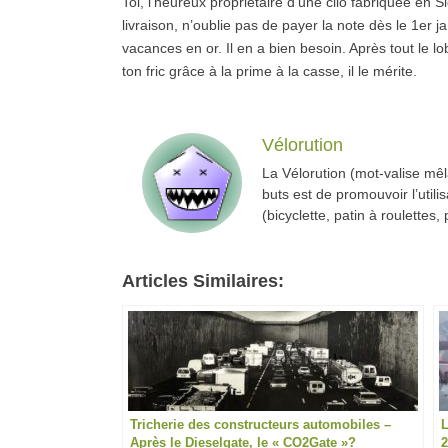
Toi, l’heureux propriétaire d’une clio fabriquée en S
livraison, n’oublie pas de payer la note dès le 1er
vacances en or. Il en a bien besoin. Après tout le lo
ton fric grâce à la prime à la casse, il le mérite.
Vélorution
La Vélorution (mot-valise mêl
buts est de promouvoir l’util
(bicyclette, patin à roulettes,
Articles Similaires:
Tricherie des constructeurs automobiles –
L
Après le Dieselgate, le « CO2Gate »?
2