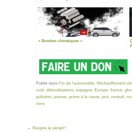
s
« Bombes climatiques »
Q
P
Publié dans
Fin de l'automobile
,
Réchauffement cli
coût
,
délocalisations
,
espagne
,
Europe
,
france
,
gho
pollution
,
presse
,
prime à la casse
,
prix
,
renault
,
ro
vivre
Post navigation
←
Respire le périph’!