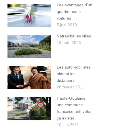
Les avantages d’un
quartier sans
voitures
5 juin 2010
Rafraîchir les villes
18 août 2023
Les automobilistes
aiment les
dictateurs
28 février 2011
Haute-Goulaine,
une commune
française anti-vélo,
ça existe!
10 juin 2011