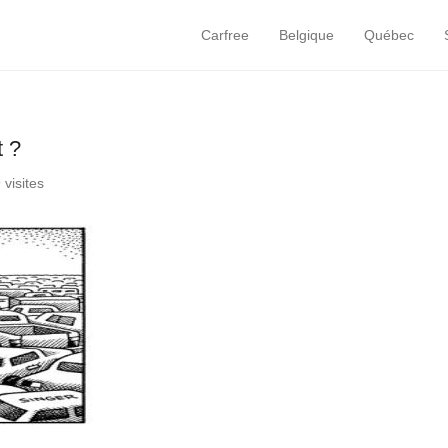
Carfree
Belgique
Québec
Primary Menu
Skip to content
t ?
 visites