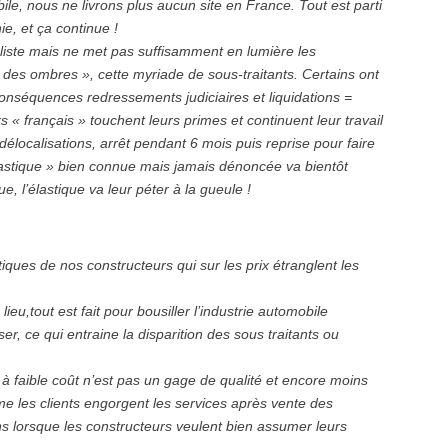
ile, nous ne livrons plus aucun site en France. Tout est parti
e, et ça continue !
éaliste mais ne met pas suffisamment en lumière les
des ombres », cette myriade de sous-traitants. Certains ont
séquences redressements judiciaires et liquidations =
 « français » touchent leurs primes et continuent leur travail
élocalisations, arrêt pendant 6 mois puis reprise pour faire
’élastique » bien connue mais jamais dénoncée va bientôt
que, l’élastique va leur péter à la gueule !
iques de nos constructeurs qui sur les prix étranglent les
lieu,tout est fait pour bousiller l’industrie automobile
er, ce qui entraine la disparition des sous traitants ou
er à faible coût n’est pas un gage de qualité et encore moins
ime les clients engorgent les services après vente des
ns lorsque les constructeurs veulent bien assumer leurs