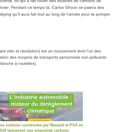
lovénie, toi qui a fait rouler des dizaines de camions de
 janvier. Pendant ce temps-là, Carlos Ghosn se paiera des
bbying qu’il aura fait tout au long de l’année pour te pomper
ant vélo et révolution) est un mouvement dont l’un des
isation des moyens de transports personnels non polluants
 planche à roulettes).
es voitures construites par Renault et PSA en
018 laisseront une empreinte carbone