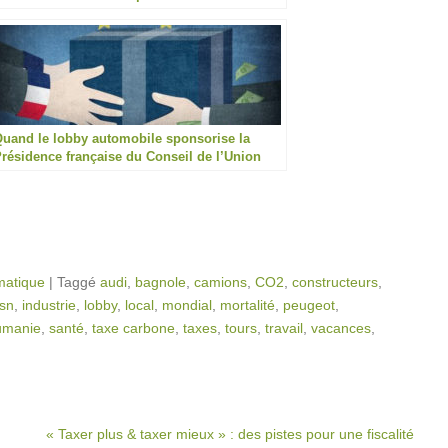
upérieure à celle de la France
uand le lobby automobile sponsorise la
résidence française du Conseil de l’Union
européenne
matique
|
Taggé
audi
,
bagnole
,
camions
,
CO2
,
constructeurs
,
sn
,
industrie
,
lobby
,
local
,
mondial
,
mortalité
,
peugeot
,
umanie
,
santé
,
taxe carbone
,
taxes
,
tours
,
travail
,
vacances
,
« Taxer plus & taxer mieux » : des pistes pour une fiscalité