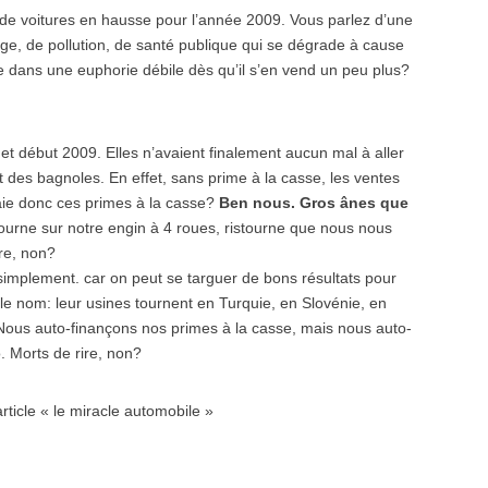
de voitures en hausse pour l’année 2009. Vous parlez d’une
e, de pollution, de santé publique qui se dégrade à cause
se dans une euphorie débile dès qu’il s’en vend un peu plus?
et début 2009. Elles n’avaient finalement aucun mal à aller
des bagnoles. En effet, sans prime à la casse, les ventes
paie donc ces primes à la casse?
Ben nous. Gros ânes que
tourne sur notre engin à 4 roues, ristourne que nous nous
re, non?
simplement. car on peut se targuer de bons résultats pour
 le nom: leur usines tournent en Turquie, en Slovénie, en
Nous auto-finançons nos primes à la casse, mais nous auto-
o. Morts de rire, non?
article « le miracle automobile »