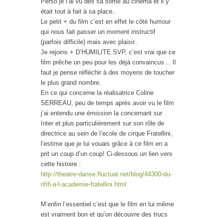
Perso je l’ai vu dès sa sortie au cinéma et il y
était tout à fait à sa place..
Le petit + du film c’est en effet le côté humour
qui nous fait passer un moment instructif
(parfois difficile) mais avec plaisir..
Je rejoins + D’HUMILITE SVP, c’est vrai que ce
film prêche un peu pour les déjà convaincus… Il
faut je pense réfléchir à des moyens de toucher
le plus grand nombre.
En ce qui concerne la réalisatrice Coline
SERREAU, peu de temps après avoir vu le film
j’ai entendu une émission la concernant sur
Inter et plus particulièrement sur son rôle de
directrice au sein de l’ecole de cirque Fratellini,
l’estime que je lui vouais grâce à ce film en a
prit un coup d’un coup! Ci-dessous un lien vers
cette histoire :
http://theatre-danse.fluctuat.net/blog/44300-du-
rififi-a-l-academie-fratellini.html
M’enfin l’essentiel c’est que le film en lui même
est vraiment bon et qu’on découvre des trucs