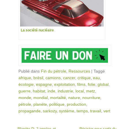
La société nucléaire
Publié dans
Fin du pétrole
,
Ressources
|
Taggé
afrique
,
brésil
,
camions
,
cancer
,
critique
,
eau
,
écologie
,
espagne
,
exploitation
,
films
,
folie
,
global
,
guerre
,
habitat
,
inde
,
industrie
,
local
,
metz
,
monde
,
mondial
,
mortalité
,
nature
,
nourriture
,
pétrole
,
planète
,
politique
,
production
,
propagande
,
sarkozy
,
système
,
temps
,
travail
,
vert
Post navigation
←
Planète D: 2 années et
Résister pour sortir du