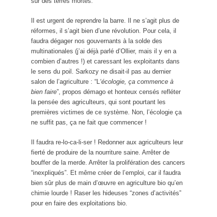
sur des terres mortes.
Il est urgent de reprendre la barre. Il ne s’agit plus de
réformes, il s’agit bien d’une révolution. Pour cela, il
faudra dégager nos gouvernants à la solde des
multinationales (j’ai déjà parlé d’Ollier, mais il y en a
combien d’autres !) et caressant les exploitants dans
le sens du poil. Sarkozy ne disait-il pas au dernier
salon de l’agriculture : “L
‘écologie, ça commence à
bien faire
”, propos démago et honteux censés refléter
la pensée des agriculteurs, qui sont pourtant les
premières victimes de ce système. Non, l’écologie ça
ne suffit pas, ça ne fait que commencer !
Il faudra re-lo-ca-li-ser ! Redonner aux agriculteurs leur
fierté de produire de la nourriture saine. Arrêter de
bouffer de la merde. Arrêter la prolifération des cancers
“inexpliqués”. Et même créer de l’emploi, car il faudra
bien sûr plus de main d’œuvre en agriculture bio qu’en
chimie lourde ! Raser les hideuses “zones d’activités”
pour en faire des exploitations bio.