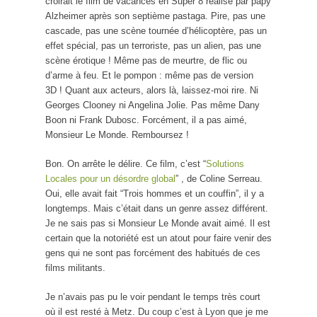
croirait le film de vacances en Super 8 réalisé par papy
Alzheimer après son septième pastaga. Pire, pas une
cascade, pas une scène tournée d’hélicoptère, pas un
effet spécial, pas un terroriste, pas un alien, pas une
scène érotique ! Même pas de meurtre, de flic ou
d’arme à feu. Et le pompon : même pas de version
3D ! Quant aux acteurs, alors là, laissez-moi rire. Ni
Georges Clooney ni Angelina Jolie. Pas même Dany
Boon ni Frank Dubosc. Forcément, il a pas aimé,
Monsieur Le Monde. Remboursez !
Bon. On arrête le délire. Ce film, c’est “
Solutions
Locales pour un désordre global
” , de Coline Serreau.
Oui, elle avait fait “Trois hommes et un couffin”, il y a
longtemps. Mais c’était dans un genre assez différent.
Je ne sais pas si Monsieur Le Monde avait aimé. Il est
certain que la notoriété est un atout pour faire venir des
gens qui ne sont pas forcément des habitués de ces
films militants.
Je n’avais pas pu le voir pendant le temps très court
où il est resté à Metz. Du coup c’est à Lyon que je me