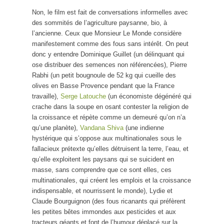
Non, le film est fait de conversations informelles avec
des sommités de l’agriculture paysanne, bio, à
l’ancienne. Ceux que Monsieur Le Monde considère
manifestement comme des fous sans intérêt. On peut
donc y entendre Dominique Guillet (un délinquant qui
ose distribuer des semences non référencées), Pierre
Rabhi (un petit bougnoule de 52 kg qui cueille des
olives en Basse Provence pendant que la France
travaille),
Serge Latouche
(un économiste dégénéré qui
crache dans la soupe en osant contester la religion de
la croissance et répète comme un demeuré qu’on n’a
qu’une planète),
Vandana Shiva
(une indienne
hystérique qui s’oppose aux multinationales sous le
fallacieux prétexte qu’elles détruisent la terre, l’eau, et
qu’elle exploitent les paysans qui se suicident en
masse, sans comprendre que ce sont elles, ces
multinationales, qui créent les emplois et la croissance
indispensable, et nourrissent le monde), Lydie et
Claude Bourguignon (des fous ricanants qui préfèrent
les petites bêtes immondes aux pesticides et aux
tracteurs géants et font de l’humour déplacé sur la