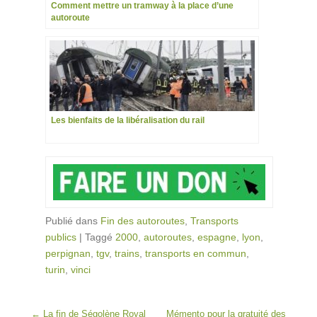
Comment mettre un tramway à la place d’une
autoroute
Les bienfaits de la libéralisation du rail
Publié dans
Fin des autoroutes
,
Transports
publics
|
Taggé
2000
,
autoroutes
,
espagne
,
lyon
,
perpignan
,
tgv
,
trains
,
transports en commun
,
turin
,
vinci
Post navigation
←
La fin de Ségolène Royal
Mémento pour la gratuité des