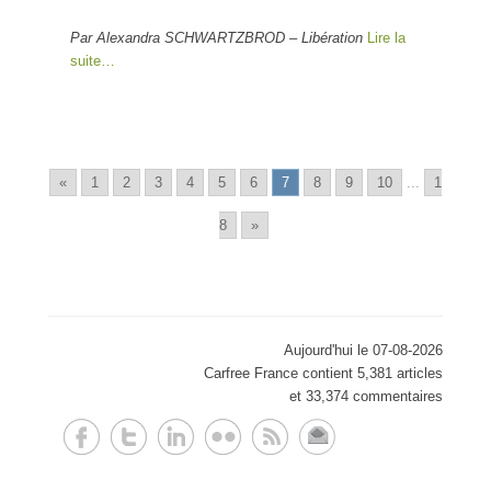
Par Alexandra SCHWARTZBROD – Libération
Lire la
suite…
«
1
2
3
4
5
6
7
8
9
10
...
1
8
»
Aujourd'hui le 07-08-2026
Carfree France contient 5,381 articles
et 33,374 commentaires