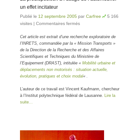
un effet incitateur
Publié le
12 septembre 2005
par
Carfree
5 166
visites
|
Commentaires fermés
sur La prédisposition à
l’usage de
Cet article est extrait d’une recherche exploratoire de
l’automobile: un effet
l’INRETS, commandée par la « Mission Transports »
incitateur
de la Direction de la Recherche et des Affaires
Scientifiques et Techniques du Ministère de
l’Equipement (DRAST), intitulée «
Mobilité urbaine et
déplacements non motorisés : situation actuelle,
évolution, pratiques et choix modal
« .
L’auteur de ce travail est Vincent Kaufmann, chercheur
à l’Institut polytechnique fédéral de Lausanne.
Lire la
suite…