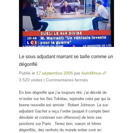
Le sous adjudant marrant se taille comme un
dégonflé
Publié le
17 septembre 2005
par
AutoMinus
3 520 visites
|
Commentaires fermés
sur Le sous
adjudant
En bon dégonflé que j’ai toujours été, j’ai décidé de
marrant se taille
m’exiler sur les îles Tokélau, rejoindre celui par qui la
comme un
bonne nouvelle est arrivée : Robert Johnson. Le sur-
dégonflé
adjudant Gachet a reçu l’ordre (auquel il compte bien
désobéir et continuer son offensive) de tenir ses
positions sur Paris . Tenez bon, sœurs et frères
dégonflés, des renforts du monde entier sont en