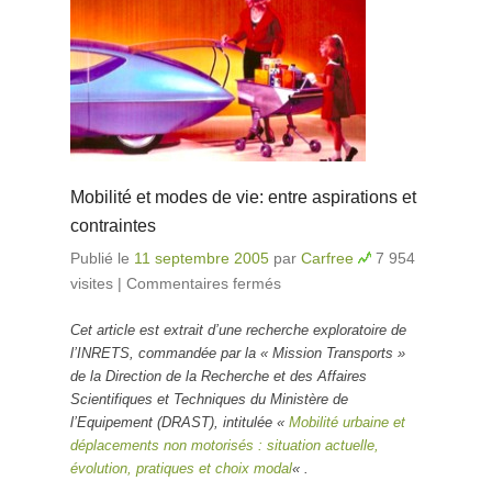
Mobilité et modes de vie: entre aspirations et
contraintes
Publié le
11 septembre 2005
par
Carfree
7 954
visites
|
Commentaires fermés
sur Mobilité et modes
de vie: entre
Cet article est extrait d’une recherche exploratoire de
aspirations et
l’INRETS, commandée par la « Mission Transports »
contraintes
de la Direction de la Recherche et des Affaires
Scientifiques et Techniques du Ministère de
l’Equipement (DRAST), intitulée «
Mobilité urbaine et
déplacements non motorisés : situation actuelle,
évolution, pratiques et choix modal
« .