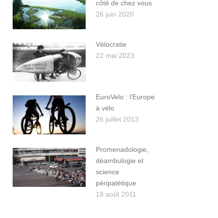
côté de chez vous
26 juin 2020
Vélocratie
22 mai 2023
EuroVelo : l’Europe
à vélo
26 juillet 2013
Promenadologie,
déambulogie et
science
péripatétique
18 août 2011