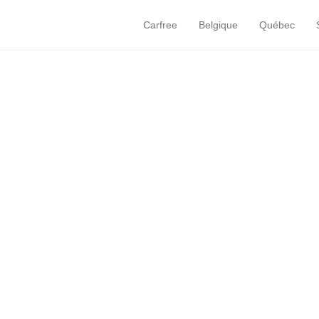
Carfree
Belgique
Québec
Primary Menu
Skip to content