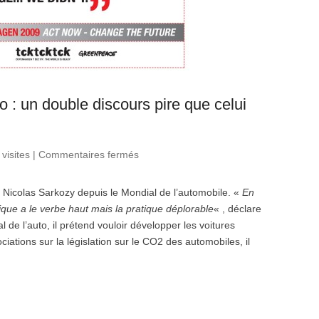
o : un double discours pire que celui
visites
|
Commentaires fermés
sur Nicolas Sarkozy au Salon de
l’auto : un double discours pire
que celui des constructeurs !
Nicolas Sarkozy depuis le Mondial de l’automobile. «
En
que a le verbe haut mais la pratique déplorable
« , déclare
e l’auto, il prétend vouloir développer les voitures
ciations sur la législation sur le CO2 des automobiles, il