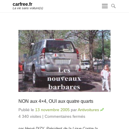
carfree.fr
La vie sans voiture(s)
NON aux 4×4, OUI aux quatre quarts
Publié le
13 novembre 2005
par
Antivoitures
4 340 visites
|
Commentaires fermés
sur NON aux
4×4, OUI aux
par Hervé DIZY, Président de la Ligue Contre la