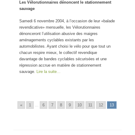
Les Vélorutionnaires dénoncent le stationnement
sauvage
Samedi 6 novembre 2004, à l’occasion de leur «balade
revendicative» mensuelle, les Vélorutionnaires
dénonceront l’utilisation abusive des maigres
aménagements cyclables existants par les
automobilistes. Ayant choisi le vélo pour que tout un
chacun respire mieux, le collectif revendique
davantage de bandes cyclables sécurisées et une
répression accrue en matière de stationnement
sauvage.
Lire la suite…
«
1
...
6
7
8
9
10
11
12
13