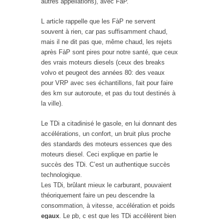
autres appellations), avec FàP.
L article rappelle que les FàP ne servent
souvent à rien, car pas suffisamment chaud,
mais il ne dit pas que, même chaud, les rejets
après FàP sont pires pour notre santé, que ceux
des vrais moteurs diesels (ceux des breaks
volvo et peugeot des années 80: des veaux
pour VRP avec ses échantillons, fait pour faire
des km sur autoroute, et pas du tout destinés à
la ville).
Le TDi a citadinisé le gasole, en lui donnant des
accélérations, un confort, un bruit plus proche
des standards des moteurs essences que des
moteurs diesel. Ceci explique en partie le
succès des TDi. C’est un authentique succès
technologique.
Les TDi, brûlant mieux le carburant, pouvaient
théoriquement faire un peu descendre la
consommation, à vitesse, accélération et poids
egaux
. Le pb, c est que les TDi accélèrent bien