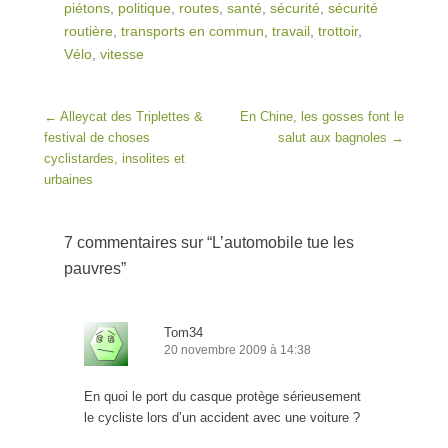
piétons
,
politique
,
routes
,
santé
,
sécurité
,
sécurité
routière
,
transports en commun
,
travail
,
trottoir
,
Vélo
,
vitesse
Post navigation
←
Alleycat des Triplettes &
En Chine, les gosses font le
festival de choses
salut aux bagnoles
→
cyclistardes, insolites et
urbaines
7 commentaires sur “
L’automobile tue les
pauvres
”
Tom34
20 novembre 2009 à 14:38
En quoi le port du casque protège sérieusement
le cycliste lors d’un accident avec une voiture ?