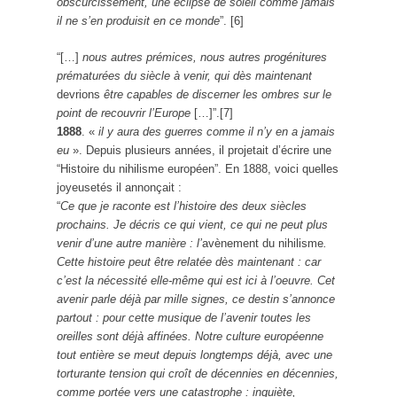
obscurcissement, une éclipse de soleil comme jamais
il ne s’en produisit en ce monde
”. [6]
“[…]
nous autres prémices, nous autres progénitures
prématurées du siècle à venir, qui dès maintenant
devrions
être capables de discerner les ombres sur le
point de recouvrir l’Europe
[…]”.[7]
1888
. «
il y aura des guerres comme il n’y en a jamais
eu
». Depuis plusieurs années, il projetait d’écrire une
“Histoire du nihilisme européen”. En 1888, voici quelles
joyeusetés il annonçait :
“
Ce que je raconte est l’histoire des deux siècles
prochains. Je décris ce qui vient, ce qui ne peut plus
venir d’une autre manière : l’
avènement du nihilisme
.
Cette histoire peut être relatée dès maintenant : car
c’est la nécessité elle-même qui est ici à l’oeuvre. Cet
avenir parle déjà par mille signes, ce destin s’annonce
partout : pour cette musique de l’avenir toutes les
oreilles sont déjà affinées. Notre culture européenne
tout entière se meut depuis longtemps déjà, avec une
torturante tension qui croît de décennies en décennies,
comme portée vers une catastrophe : inquiète,