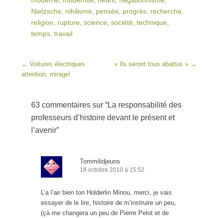
Nietzsche
,
nihilisme
,
pensée
,
progrès
,
recherche
,
religion
,
rupture
,
science
,
société
,
technique
,
temps
,
travail
Post navigation
←
Voitures électriques :
« Ils seront tous abattus »
→
attention, mirage!
63 commentaires sur “
La responsabilité des
professeurs d’histoire devant le présent et
l’avenir
”
Tommilidjeuns
18 octobre 2010 à 15:52
L’a l’air bien ton Holderlin Minou, merci, je vais
essayer de le lire, histoire de m’instruire un peu,
(çà me changera un peu de Pierre Pelot et de