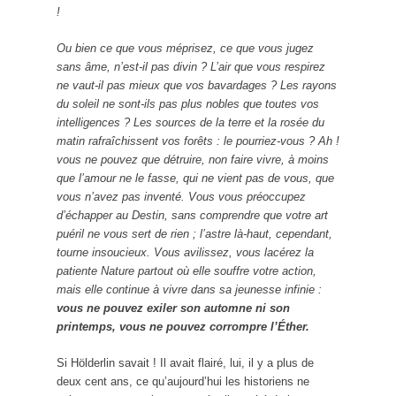
!
Ou bien ce que vous méprisez, ce que vous jugez
sans âme, n’est-il pas divin ? L’air que vous respirez
ne vaut-il pas mieux que vos bavardages ? Les rayons
du soleil ne sont-ils pas plus nobles que toutes vos
intelligences ? Les sources de la terre et la rosée du
matin rafraîchissent vos forêts : le pourriez-vous ? Ah !
vous ne pouvez que détruire, non faire vivre, à moins
que l’amour ne le fasse, qui ne vient pas de vous, que
vous n’avez pas inventé. Vous vous préoccupez
d’échapper au Destin, sans comprendre que votre art
puéril ne vous sert de rien ; l’astre là-haut, cependant,
tourne insoucieux. Vous avilissez, vous lacérez la
patiente Nature partout où elle souffre votre action,
mais elle continue à vivre dans sa jeunesse infinie :
vous ne pouvez exiler son automne ni son
printemps, vous ne pouvez corrompre l’Éther
.
Si Hölderlin savait ! Il avait flairé, lui, il y a plus de
deux cent ans, ce qu’aujourd’hui les historiens ne