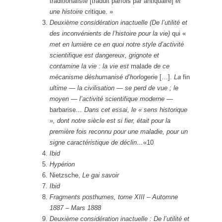
traditionaliste [traduit parfois par antiquaire]
et
une histoire
critique. »
Deuxième considération inactuelle (De l’utilité et
des inconvénients de l’histoire pour la vie)
qui «
met en lumière ce en quoi notre style d’activité
scientifique est dangereux, grignote et
contamine la vie : la vie est
malade
de ce
mécanisme déshumanisé d’horlogeri
e […].
La
fin
ultime — la civilisation — se perd de vue ; le
moyen — l’activité scientifique moderne —
barbarise
… Dans cet essai, le « sens historique
», dont notre siècle est si fier, était pour la
première fois reconnu pour une maladie, pour un
signe caractéristique de déclin…
«10
Ibid
Hypérion
Nietzsche,
Le gai savoir
Ibid
Fragments posthumes, tome XIII – Automne
1887 – Mars 1888
Deuxième considération inactuelle : De l’utilité et