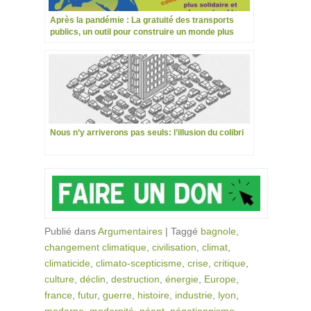
Après la pandémie : La gratuité des transports
publics, un outil pour construire un monde plus
solidaire et plus soutenable
Nous n’y arriverons pas seuls: l’illusion du colibri
Publié dans
Argumentaires
|
Taggé
bagnole
,
changement climatique
,
civilisation
,
climat
,
climaticide
,
climato-scepticisme
,
crise
,
critique
,
culture
,
déclin
,
destruction
,
énergie
,
Europe
,
france
,
futur
,
guerre
,
histoire
,
industrie
,
lyon
,
moderne
,
modernité
,
néant
,
négationnisme
,