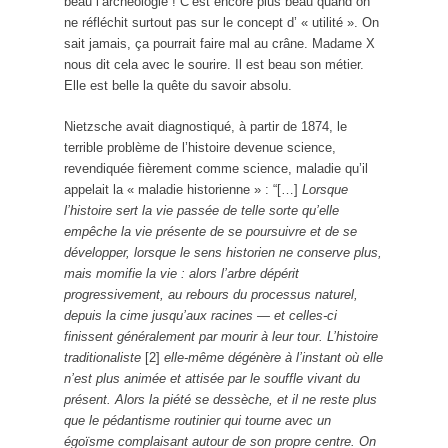
beau l’archéologie ! C’est encore plus beau quand on
ne réfléchit surtout pas sur le concept d’ « utilité ». On
sait jamais, ça pourrait faire mal au crâne. Madame X
nous dit cela avec le sourire. Il est beau son métier.
Elle est belle la quête du savoir absolu.
Nietzsche avait diagnostiqué, à partir de 1874, le
terrible problème de l’histoire devenue science,
revendiquée fièrement comme science, maladie qu’il
appelait la « maladie historienne » : “[…]
Lorsque
l’histoire sert la vie passée de telle sorte qu’elle
empêche la vie présente de se poursuivre et de se
développer, lorsque le sens historien ne conserve plus,
mais momifie la vie : alors l’arbre dépérit
progressivement, au rebours du processus naturel,
depuis la cime jusqu’aux racines — et celles-ci
finissent généralement par mourir à leur tour. L’histoire
traditionaliste
[2]
elle-même dégénère à l’instant où elle
n’est plus animée et attisée par le souffle vivant du
présent. Alors la piété se dessèche, et il ne reste plus
que le pédantisme routinier qui tourne avec un
égoïsme complaisant autour de son propre centre. On