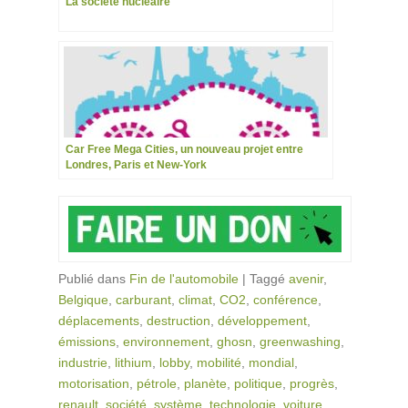
La société nucléaire
Car Free Mega Cities, un nouveau projet entre
Londres, Paris et New-York
Publié dans
Fin de l'automobile
|
Taggé
avenir
,
Belgique
,
carburant
,
climat
,
CO2
,
conférence
,
déplacements
,
destruction
,
développement
,
émissions
,
environnement
,
ghosn
,
greenwashing
,
industrie
,
lithium
,
lobby
,
mobilité
,
mondial
,
motorisation
,
pétrole
,
planète
,
politique
,
progrès
,
renault
,
société
,
système
,
technologie
,
voiture