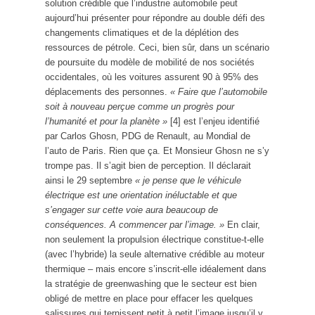
solution crédible que l’industrie automobile peut
aujourd’hui présenter pour répondre au double défi des
changements climatiques et de la déplétion des
ressources de pétrole. Ceci, bien sûr, dans un scénario
de poursuite du modèle de mobilité de nos sociétés
occidentales, où les voitures assurent 90 à 95% des
déplacements des personnes.
« Faire que l’automobile
soit à nouveau perçue comme un progrès pour
l’humanité et pour la planète »
[
4
] est l’enjeu identifié
par Carlos Ghosn, PDG de Renault, au Mondial de
l’auto de Paris. Rien que ça. Et Monsieur Ghosn ne s’y
trompe pas. Il s’agit bien de perception. Il déclarait
ainsi le 29 septembre
« je pense que le véhicule
électrique est une orientation inéluctable et que
s’engager sur cette voie aura beaucoup de
conséquences. A commencer par l’image. »
En clair,
non seulement la propulsion électrique constitue-t-elle
(avec l’hybride) la seule alternative crédible au moteur
thermique – mais encore s’inscrit-elle idéalement dans
la stratégie de greenwashing que le secteur est bien
obligé de mettre en place pour effacer les quelques
salissures qui ternissent petit à petit l’image jusqu’il y