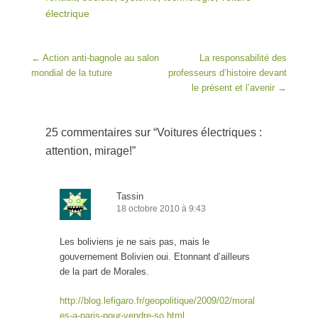
électrique
Post navigation
←
Action anti-bagnole au salon
La responsabilité des
mondial de la tuture
professeurs d’histoire devant
le présent et l’avenir
→
25 commentaires sur “
Voitures électriques :
attention, mirage!
”
Tassin
18 octobre 2010 à 9:43
Les boliviens je ne sais pas, mais le
gouvernement Bolivien oui. Etonnant d’ailleurs
de la part de Morales.
http://blog.lefigaro.fr/geopolitique/2009/02/moral
es-a-paris-pour-vendre-so.html