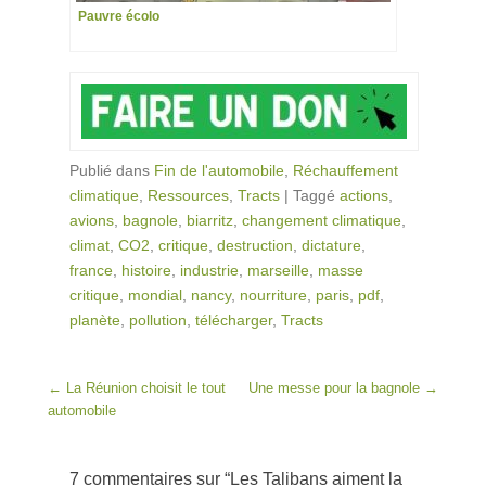
Pauvre écolo
Publié dans
Fin de l'automobile
,
Réchauffement
climatique
,
Ressources
,
Tracts
|
Taggé
actions
,
avions
,
bagnole
,
biarritz
,
changement climatique
,
climat
,
CO2
,
critique
,
destruction
,
dictature
,
france
,
histoire
,
industrie
,
marseille
,
masse
critique
,
mondial
,
nancy
,
nourriture
,
paris
,
pdf
,
planète
,
pollution
,
télécharger
,
Tracts
Post navigation
←
La Réunion choisit le tout
Une messe pour la bagnole
→
automobile
7 commentaires sur “
Les Talibans aiment la