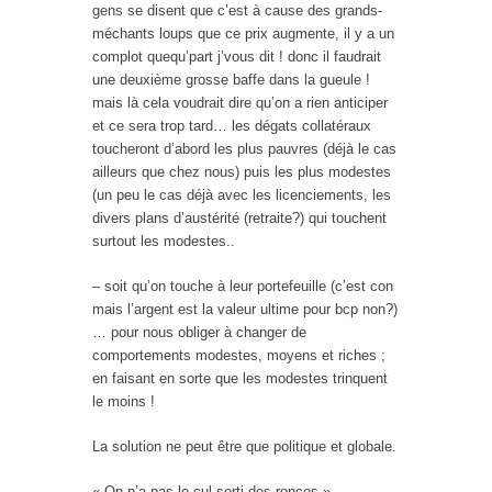
gens se disent que c’est à cause des grands-
méchants loups que ce prix augmente, il y a un
complot quequ’part j’vous dit ! donc il faudrait
une deuxième grosse baffe dans la gueule !
mais là cela voudrait dire qu’on a rien anticiper
et ce sera trop tard… les dégats collatéraux
toucheront d’abord les plus pauvres (déjà le cas
ailleurs que chez nous) puis les plus modestes
(un peu le cas déjà avec les licenciements, les
divers plans d’austérité (retraite?) qui touchent
surtout les modestes..
– soit qu’on touche à leur portefeuille (c’est con
mais l’argent est la valeur ultime pour bcp non?)
… pour nous obliger à changer de
comportements modestes, moyens et riches ;
en faisant en sorte que les modestes trinquent
le moins !
La solution ne peut être que politique et globale.
« On n’a pas le cul sorti des ronces ».