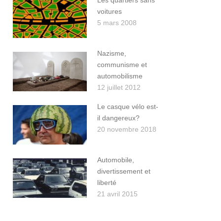
Les quartiers sans
voitures
5 mars 2008
Nazisme,
communisme et
automobilisme
12 juillet 2012
Le casque vélo est-
il dangereux?
20 novembre 2018
Automobile,
divertissement et
liberté
21 avril 2015