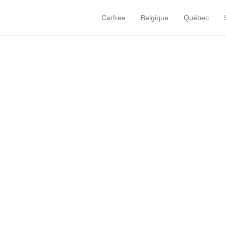
Carfree
Belgique
Québec
Primary Menu
Skip to content