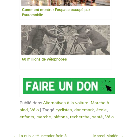
Comment montrer l’espace occupé par
l’automobile
60 millions de vélophobes
Publié dans
Alternatives à la voiture
,
Marche à
pied
,
Vélo
|
Taggé
cyclistes
,
danemark
,
école
,
enfants
,
marche
,
piétons
,
recherche
,
santé
,
Vélo
Post navigation
←
La publicité, premier frein à
Marcel Mariën
→