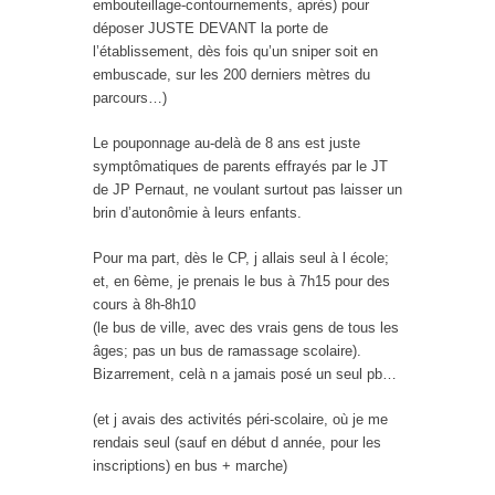
embouteillage-contournements, après) pour
déposer JUSTE DEVANT la porte de
l’établissement, dès fois qu’un sniper soit en
embuscade, sur les 200 derniers mètres du
parcours…)
Le pouponnage au-delà de 8 ans est juste
symptômatiques de parents effrayés par le JT
de JP Pernaut, ne voulant surtout pas laisser un
brin d’autonômie à leurs enfants.
Pour ma part, dès le CP, j allais seul à l école;
et, en 6ème, je prenais le bus à 7h15 pour des
cours à 8h-8h10
(le bus de ville, avec des vrais gens de tous les
âges; pas un bus de ramassage scolaire).
Bizarrement, celà n a jamais posé un seul pb…
(et j avais des activités péri-scolaire, où je me
rendais seul (sauf en début d année, pour les
inscriptions) en bus + marche)