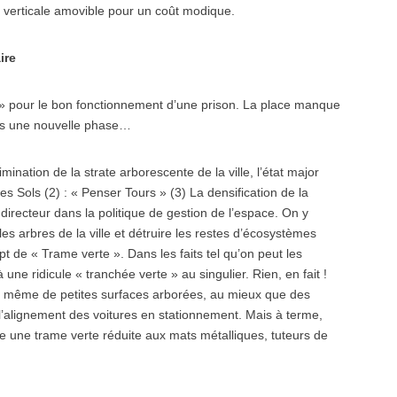
ure verticale amovible pour un coût modique.
ire
 » pour le bon fonctionnement d’une prison. La place manque
dans une nouvelle phase…
imination de la strate arborescente de la ville, l’état major
s Sols (2) : « Penser Tours » (3) La densification de la
irecteur dans la politique de gestion de l’espace. On y
es arbres de la ville et détruire les restes d’écosystèmes
t de « Trame verte ». Dans les faits tel qu’on peut les
 une ridicule « tranchée verte » au singulier. Rien, en fait !
i même de petites surfaces arborées, au mieux que des
 l’alignement des voitures en stationnement. Mais à terme,
dre une trame verte réduite aux mats métalliques, tuteurs de