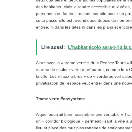
deux quartiers et deux marchés populaires de la vill
des habitants. Mais la rendre accessible aux vélos
personnes en fauteuil roulant, semble poser un pro
cette passerelle est revendiquée depuis de nombreu
entrée, ni dans les têtes ni dans les plans et encor
Lire aussi :
L'habitat écolo sera-t-il à l
Alors avec la « trame verte » du « Pensez Tours » il 
« arme de couleur verte » préparant, comme le « On 
la ville. Les « faux arbres » de « verdures vertical
privatisation de l’espace veut entrer dans une nou
Trame verte Écosystème
A quoi pourrait bien ressembler une véritable «
un « corridor biologique » perméabilisant la ville 
lieu et place des multiples rangées de stationnement