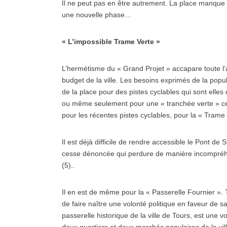
Il ne peut pas en être autrement. La place manque e
une nouvelle phase…
« L’impossible Trame Verte »
L’hermétisme du « Grand Projet » accapare toute l’a
budget de la ville. Les besoins exprimés de la popula
de la place pour des pistes cyclables qui sont elles 
ou même seulement pour une « tranchée verte » cel
pour les récentes pistes cyclables, pour la « Trame
Il est déjà difficile de rendre accessible le Pont de
cesse dénoncée qui perdure de manière incompréhen
(5)..
Il en est de même pour la « Passerelle Fournier ». T
de faire naître une volonté politique en faveur de s
passerelle historique de la ville de Tours, est une 