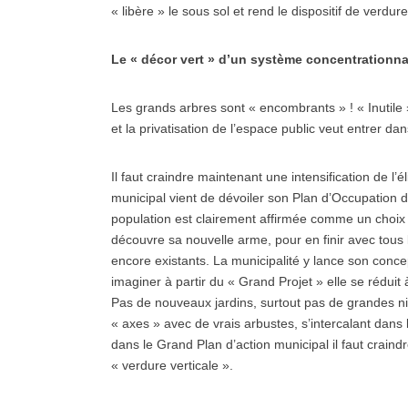
« libère » le sous sol et rend le dispositif de verd
Le « décor vert » d’un système concentrationna
Les grands arbres sont « encombrants » ! « Inutile
et la privatisation de l’espace public veut entrer 
Il faut craindre maintenant une intensification de l’él
municipal vient de dévoiler son Plan d’Occupation de
population est clairement affirmée comme un choix d
découvre sa nouvelle arme, pour en finir avec tous l
encore existants. La municipalité y lance son concep
imaginer à partir du « Grand Projet » elle se réduit à
Pas de nouveaux jardins, surtout pas de grandes n
« axes » avec de vrais arbustes, s’intercalant dans
dans le Grand Plan d’action municipal il faut crain
« verdure verticale ».