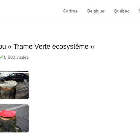
Carfree
Belgique
Québec
Primary Menu
Skip to content
 ou « Trame Verte écosystème »
5 803 visites