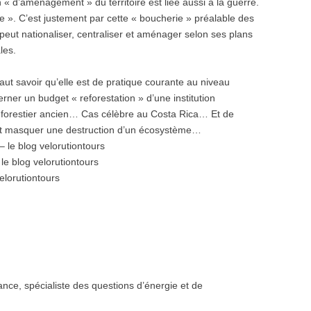
 « d’aménagement » du territoire est liée aussi à la guerre.
 ». C’est justement par cette « boucherie » préalable des
eut nationaliser, centraliser et aménager selon ses plans
les.
faut savoir qu’elle est de pratique courante au niveau
cerner un budget « reforestation » d’une institution
f forestier ancien… Cas célèbre au Costa Rica… Et de
r et masquer une destruction d’un écosystème…
 le blog velorutiontours
le blog velorutiontours
elorutiontours
nce, spécialiste des questions d’énergie et de