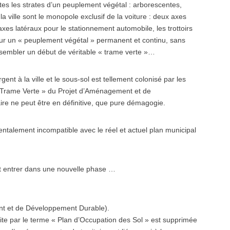
à toutes les strates d’un peuplement végétal : arborescentes,
ville sont le monopole exclusif de la voiture : deux axes
xes latéraux pour le stationnement automobile, les trottoirs
our un « peuplement végétal » permanent et continu, sans
essembler un début de véritable « trame verte »…
t à la ville et le sous-sol est tellement colonisé par les
 « Trame Verte » du Projet d’Aménagement et de
e ne peut être en définitive, que pure démagogie.
talement incompatible avec le réel et actuel plan municipal
ut entrer dans une nouvelle phase …
t et de Développement Durable).
cite par le terme « Plan d’Occupation des Sol » est supprimée