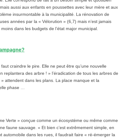
e. Elle correspond de fait à un besoin simple et quotidien
, mais aussi aux enfants en poussettes avec leur mère et aux
blème insurmontable à la municipalité. La rénovation de
ses années par la « Vélorution » (6,7) mais n’est jamais
e moins dans les budgets de l’état major municipal.
a campagne?
faut craindre le pire. Elle ne peut être qu’une nouvelle
replantera des arbre ! » l’éradication de tous les arbres de
es » attendent dans les plans. La place manque et la
velle phase …
 Trame Verte » conçue comme un écosystème ou même comme
à une faune sauvage. « Et bien c’est extrêmement simple, en
 automobile dans les rues, il faudrait faire « ré-émerger la