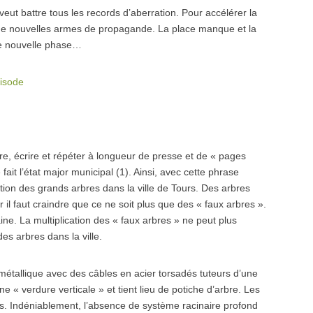
veut battre tous les records d’aberration. Pour accélérer la
e de nouvelles armes de propagande. La place manque et la
une nouvelle phase…
pisode
dire, écrire et répéter à longueur de presse et de « pages
fait l’état major municipal (1). Ainsi, avec cette phrase
ation des grands arbres dans la ville de Tours. Des arbres
r il faut craindre que ce ne soit plus que des « faux arbres ».
ne. La multiplication des « faux arbres » ne peut plus
es arbres dans la ville.
métallique avec des câbles en acier torsadés tuteurs d’une
e « verdure verticale » et tient lieu de potiche d’arbre. Les
. Indéniablement, l’absence de système racinaire profond