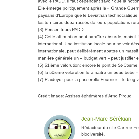
avec le PADD. Il faut cependant savoir que la notion
Elle émerge politiquement après la « Grande Guerre
paysans d’Europe que le Léviathan technocratique p
les territoires débarrassés de leurs populations rura
(3) Penser Tours PADD
(4) Cette affirmation peut paraître absurde, mais il 
international. Une institution locale pour se voir dé
internationale, peut délibérément abattre un massi
manière générale un « budget vert » peut justifie
(5) 51ième vélorution: encore le pont de St-Cosme –
(6) la 50ième vélorution fera naître un beau bébé – 
(7) Plaidoyer pour la passerelle Fournier – le blog v
Crédit image: Assises éphémères d’Arno Piroud
Jean-Marc Sérékian
Rédacteur du site Carfree Fra
biodiversité.