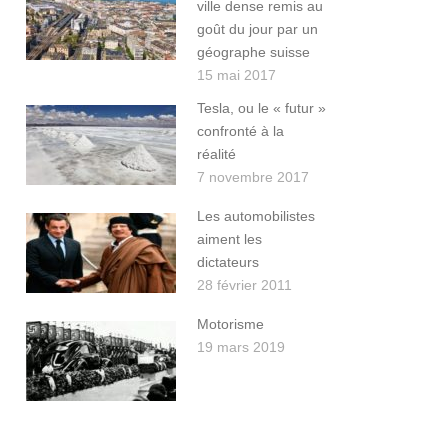
ville dense remis au
goût du jour par un
géographe suisse
15 mai 2017
Tesla, ou le « futur »
confronté à la
réalité
7 novembre 2017
Les automobilistes
aiment les
dictateurs
28 février 2011
Motorisme
19 mars 2019