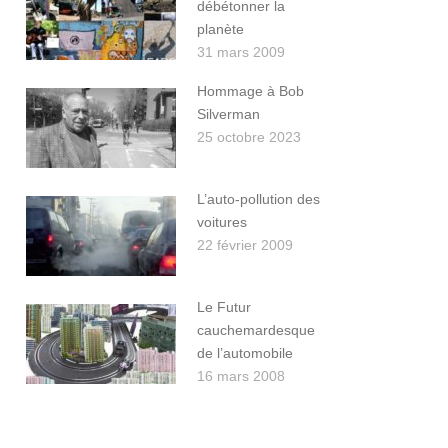
débétonner la
planète
31 mars 2009
Hommage à Bob
Silverman
25 octobre 2023
L’auto-pollution des
voitures
22 février 2009
Le Futur
cauchemardesque
de l’automobile
16 mars 2008