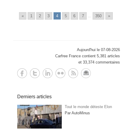
«
1
2
3
4
5
6
7
...
350
»
Aujourd'hui le 07-08-2026
Carfree France contient 5,381 articles
et 33,374 commentaires
Derniers articles
Tout le monde déteste Elon
Par AutoMinus