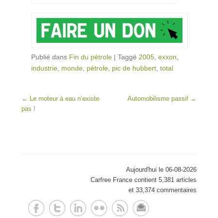
Publié dans
Fin du pétrole
|
Taggé
2005
,
exxon
,
industrie
,
monde
,
pétrole
,
pic de hubbert
,
total
Post navigation
←
Le moteur à eau n’existe
Automobilisme passif
→
pas !
Aujourd'hui le 06-08-2026
Carfree France contient 5,381 articles
et 33,374 commentaires