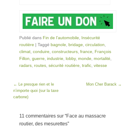
Publié dans
Fin de l'automobile
,
Insécurité
routière
|
Taggé
bagnole
,
bridage
,
circulation
,
climat
,
conduire
,
constructeurs
,
france
,
François
Fillon
,
guerre
,
industrie
,
lobby
,
monde
,
mortalité
,
radars
,
routes
,
sécurité routière
,
trafic
,
vitesse
Post navigation
←
Le presque rien et le
Mon Cher Barack
→
n’importe quoi (sur la taxe
carbone)
11 commentaires sur “
Face au massacre
routier, des mesurettes
”