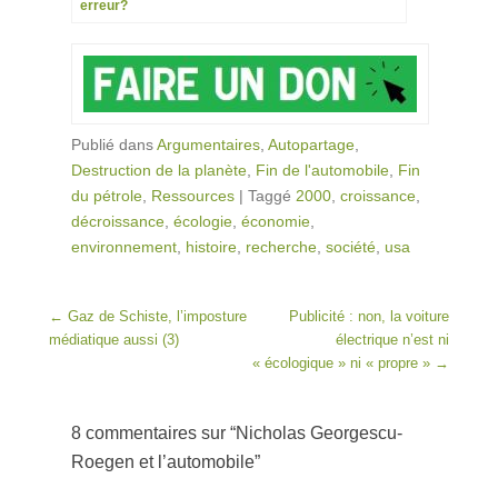
erreur?
Publié dans
Argumentaires
,
Autopartage
,
Destruction de la planète
,
Fin de l'automobile
,
Fin
du pétrole
,
Ressources
|
Taggé
2000
,
croissance
,
décroissance
,
écologie
,
économie
,
environnement
,
histoire
,
recherche
,
société
,
usa
Post navigation
←
Gaz de Schiste, l’imposture
Publicité : non, la voiture
médiatique aussi (3)
électrique n’est ni
« écologique » ni « propre »
→
8 commentaires sur “
Nicholas Georgescu-
Roegen et l’automobile
”