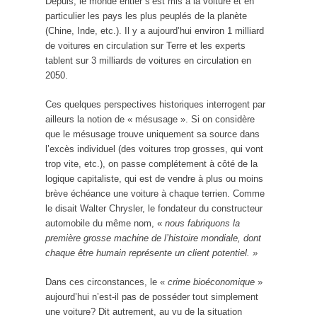
Depuis, le monde entier s’est mis à la voiture et en
particulier les pays les plus peuplés de la planète
(Chine, Inde, etc.). Il y a aujourd’hui environ 1 milliard
de voitures en circulation sur Terre et les experts
tablent sur 3 milliards de voitures en circulation en
2050.
Ces quelques perspectives historiques interrogent par
ailleurs la notion de « mésusage ». Si on considère
que le mésusage trouve uniquement sa source dans
l’excès individuel (des voitures trop grosses, qui vont
trop vite, etc.), on passe complétement à côté de la
logique capitaliste, qui est de vendre à plus ou moins
brève échéance une voiture à chaque terrien. Comme
le disait Walter Chrysler, le fondateur du constructeur
automobile du même nom, «
nous fabriquons la
première grosse machine de l’histoire mondiale, dont
chaque être humain représente un client potentiel. »
Dans ces circonstances, le «
crime bioéconomique
»
aujourd’hui n’est-il pas de posséder tout simplement
une voiture? Dit autrement, au vu de la situation