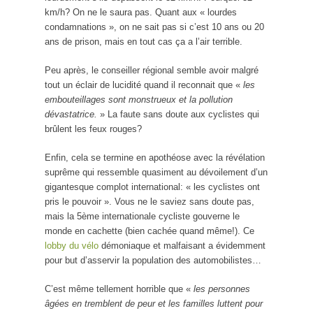
km/h? On ne le saura pas. Quant aux « lourdes
condamnations », on ne sait pas si c’est 10 ans ou 20
ans de prison, mais en tout cas ça a l’air terrible.
Peu après, le conseiller régional semble avoir malgré
tout un éclair de lucidité quand il reconnait que «
les
embouteillages sont monstrueux et la pollution
dévastatrice.
» La faute sans doute aux cyclistes qui
brûlent les feux rouges?
Enfin, cela se termine en apothéose avec la révélation
suprême qui ressemble quasiment au dévoilement d’un
gigantesque complot international: « les cyclistes ont
pris le pouvoir ». Vous ne le saviez sans doute pas,
mais la 5ème internationale cycliste gouverne le
monde en cachette (bien cachée quand même!). Ce
lobby du vélo
démoniaque et malfaisant a évidemment
pour but d’asservir la population des automobilistes…
C’est même tellement horrible que «
les personnes
âgées en tremblent de peur et les familles luttent pour